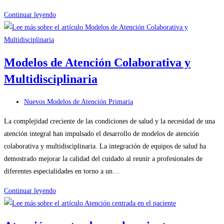
Integración
Continuar leyendo
de
Servicios
Sociales
Modelos de Atención Colaborativa y
y
Multidisciplinaria
de
Salud
Categoría
Nuevos Modelos de Atención Primaria
de
La complejidad creciente de las condiciones de salud y la necesidad de una
la
atención integral han impulsado el desarrollo de modelos de atención
entrada:
colaborativa y multidisciplinaria. La integración de equipos de salud ha
demostrado mejorar la calidad del cuidado al reunir a profesionales de
diferentes especialidades en torno a un…
Modelos
Continuar leyendo
de
Atención