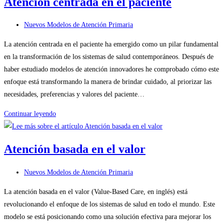
Atención centrada en el paciente
Colaborativa
y
Categoría
Nuevos Modelos de Atención Primaria
Multidisciplinaria
de
La atención centrada en el paciente ha emergido como un pilar fundamental
la
en la transformación de los sistemas de salud contemporáneos. Después de
entrada:
haber estudiado modelos de atención innovadores he comprobado cómo este
enfoque está transformando la manera de brindar cuidado, al priorizar las
necesidades, preferencias y valores del paciente…
Atención
Continuar leyendo
centrada
en
Atención basada en el valor
el
paciente
Categoría
Nuevos Modelos de Atención Primaria
de
La atención basada en el valor (Value-Based Care, en inglés) está
la
revolucionando el enfoque de los sistemas de salud en todo el mundo. Este
entrada:
modelo se está posicionando como una solución efectiva para mejorar los