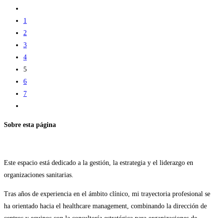
móviles
Ir
para
a
1
el
la
2
monitoreo
página
3
de
anterior
4
la
5
salud
6
7
Ir
a
Sobre esta página
la
página
siguiente
Este espacio está dedicado a la gestión, la estrategia y el liderazgo en
organizaciones sanitarias.
Tras años de experiencia en el ámbito clínico, mi trayectoria profesional se
ha orientado hacia el healthcare management, combinando la dirección de